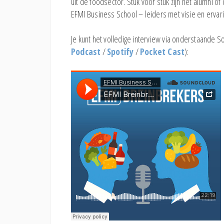
uit de foodsector. Stuk voor stuk zijn het alumni 
EFMI Business School – leiders met visie en ervar
Je kunt het volledige interview via onderstaande S
Podcast
/
Spotify
/
Pocket Cast
):