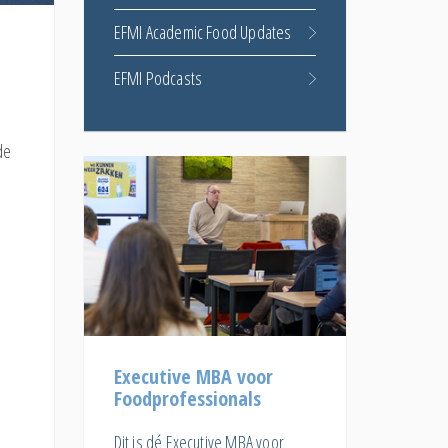
EFMI Academic Food Updates
EFMI Podcasts
de
Executive MBA voor
Foodprofessionals
s
Dit is dé Executive MBA voor