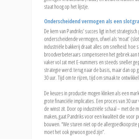
staat hoog op het lijstje.
Onderscheidend vermogen als een slotgr
De kern van Pandriks’ succes ligt in het strategisc
onderscheidende vermogen, ofwel als ‘moat’ (slotgr
industriële bakkerij draait alles om snelheid: hoe 
broodverbeteraars compenseren het gebrek aan tijd
vaker vol zat met E-nummers en steeds sneller gep
strategie werd: terug naar de basis, maar dan op g
30 uur. Tijd om te rijzen, tijd om smaak te ontwi
De keuzes in productie mogen klinken als een mark
grote financiële implicaties. Een proces van 30 uur
de winst zit. Door op industriële schaal – met de
maken, gaat Pandriks voor een kwaliteit die voor p
bouwen. “We sturen niet op de allergoedkoopste prij
moet het ook gewoon goed zijn”.