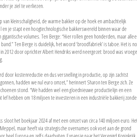
der je ziel te verliezen.
 van kleinschaligheid, de warme bakker op de hoek en ambachtelijk
el en je stapt een hoogtechnologische bakkerswereld binnen waar de
en gigantische volumes. Ten Berge: “Hier rollen geen honderden, maar allee
band.” Ten Berge is duidelijk, het woord ‘broodfabriek’ is taboe. Het is n
ie in 2012 door oprichter Albert Hendriks werd neergezet: brood was vroege
g.
d door kostenreductie en dus versnelling in productie, op zijn zachtst
gonnen, hadden we nul euro omzet,” herinnert Sharon ten Berge zich. Ze
EFMI Nieuws
EFMI Studie
derschoenen stond. “We hadden wel een gloednieuwe productielijn en een
at lef hebben om 18 miljoen te investeren in een industriële bakkerij zonde
Lay's uitgeroepen tot Merk van
EFMI-rapport 
het Jaar 2026
de krappe arb
supermarktsec
iks sloot het boekjaar 2024 af met een omzet van circa 140 miljoen euro. He
EFMI-studie naar prijspromoties
t Meppel, maar heeft via strategische overnames ook voet aan de grond
en spaaracties
EFMI-studie na
oor heel Europa en zelfs daarbuiten. Expansie naar het Verenigd Koninkrijk