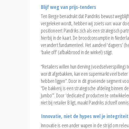
Blijf weg van prijs-tenders
Ten Berge benadrukt dat Pandriks bewust wegblijft
vergeleken wordt, hebben wij zoiets van: waar doen
positioneert Pandriks zich als een strategisch par
hierbij in de kaart. De broodconsumptie in Nederl
verandert fundamenteel. Het aandeel ‘dagvers’ (he
‘bake off’ (afbakbrood in de winkel) stijgt.
“Retailers willen hun derving (voedselverspilling)
wordt afgebakken, kan een supermarkt veel beter st
hebben liggen”. Door in dit groeiende segment voor 
“De bakkerij is een strategische afdeling binnen de 
Jumbo’”. Door ‘dedicated’ producten te ontwikkelen
niet bij retailer B ligt, maakt Pandriks zichzelf onmi
Innovatie, niet de hypes wel je integritei
Innovatie is een ander wapen in de strijd om relev