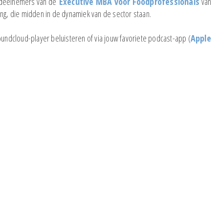
of deelnemers van de
Executive MBA voor Foodprofessionals
van
ing, die midden in de dynamiek van de sector staan.
oundcloud-player beluisteren of via jouw favoriete podcast-app (
Apple