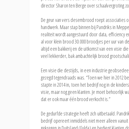
director Sharon ten Berge over schaalvergroting zon
De geur van vers desembrood roept associaties op
handwerk. Maar stap binnen bij Pandriks in Mepp
realiteit wordt aangestuurd door data, efficiency 
al voor klein brood 30.000 broodjes per uur van de 
altijd een bakkerij en de uitkomst van een visie d
veel lekkerder, bak ambachtelijk brood grootschali
Een visie die destijds, in een industrie geobsedeer
gezegd tegendraads was. “Toen we hier in 2012 be
stapte in 2014 in, toen het bedrijf nog in de kin
visie, maar nog geen klanten. Je moet behoorlijk w
dat er ook maar één brood verkocht is.”
De gedurfde strategie heeft zich uitbetaald. Pandr
bedrijf opereert inmiddels niet meer alleen vanui
gekregen in Duitsland (Fulda) en bedient klanten d