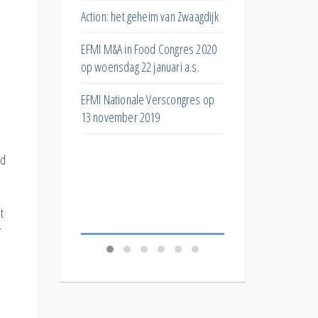
s
huismerken?
Action: het geheim van Zwaagdijk
ar
Hoe kan het superma
EFMI M&A in Food Congres 2020
ng bij
bijdragen aan de eiwit
op woensdag 22 januari a.s.
Wat doet post-purcha
EFMI Nationale Verscongres op
ar de invloed van
stock met toekomstig
13 november 2019
e
bestelgedrag?
De 'Productivity
ld
Welk effect hebben
Food
verschillende korting
verkopen?
t
r