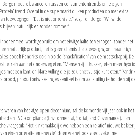
en Berge moet je balanceren tussen consumententrends en je eigen
 Protein’ trend. Overal in de supermarkt duiken producten op met extra
an toevoegingen. “Dat is niet onze visie,” zegt Ten Berge. “Wij wilden
s blijven: natuurlijk en zonder rommel”.
 tuinbonenmeel wordt gebruikt om het eiwitgehalte te verhogen, zonder het
 een natuurlijk product, het is geen chemische toevoeging om maar ‘high
 alles speelt Pandriks ook in op de ‘snackification’ van de maatschappij. De
liest terrein aan het onderweg eten. “Mensen zijn drukker, eten meer hybri
 met een kant-en-klare vulling die je zo uit het vuistje kunt eten.” Pandri
als brood, productontwikkeling essentieel is om aansluiting te houden bij d
ers waren van het afgelopen decennium, zal de komende vijf jaar ook in het
mheid en ESG-compliance (Environmental, Social, and Governance). Ten
e vraagstuk. “Het klinkt makkelijk: we hebben een relatief nieuwe bakkeri
t van eigen operatie en energie) doen we het ook goed, zeker met