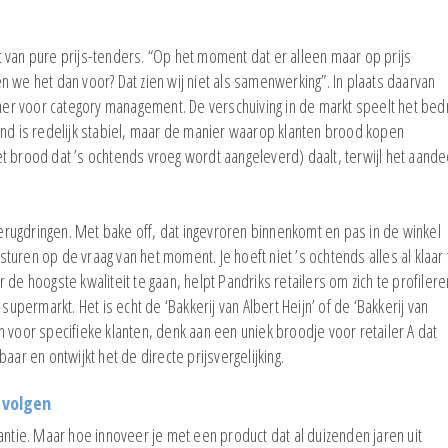
 van pure prijs-tenders. “Op het moment dat er alleen maar op prijs
 we het dan voor? Dat zien wij niet als samenwerking”. In plaats daarvan
tner voor category management. De verschuiving in de markt speelt het bedr
and is redelijk stabiel, maar de manier waarop klanten brood kopen
t brood dat ’s ochtends vroeg wordt aangeleverd) daalt, terwijl het aande
 terugdringen. Met bake off, dat ingevroren binnenkomt en pas in de winkel
uren op de vraag van het moment. Je hoeft niet ’s ochtends alles al klaar 
de hoogste kwaliteit te gaan, helpt Pandriks retailers om zich te profilere
supermarkt. Het is echt de ‘Bakkerij van Albert Heijn’ of de ‘Bakkerij van
 voor specifieke klanten, denk aan een uniek broodje voor retailer A dat
sbaar en ontwijkt het de directe prijsvergelijking.
t volgen
antie. Maar hoe innoveer je met een product dat al duizenden jaren uit