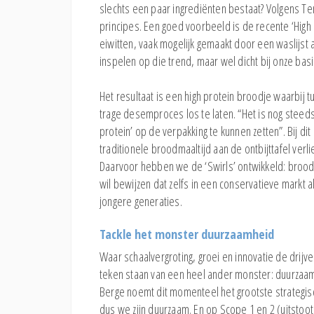
slechts een paar ingrediënten bestaat? Volgens T
principes. Een goed voorbeeld is de recente ‘High
eiwitten, vaak mogelijk gemaakt door een waslijst a
inspelen op die trend, maar wel dicht bij onze basi
Het resultaat is een high protein broodje waarbij
trage desemproces los te laten. “Het is nog steeds
protein’ op de verpakking te kunnen zetten”. Bij dit
traditionele broodmaaltijd aan de ontbijttafel ver
Daarvoor hebben we de ‘Swirls’ ontwikkeld: broodjes
wil bewijzen dat zelfs in een conservatieve markt 
jongere generaties.
Tackle het monster duurzaamheid
Waar schaalvergroting, groei en innovatie de drijv
teken staan van een heel ander monster: duurzaa
Berge noemt dit momenteel het grootste strategisch
dus we zijn duurzaam. En op Scope 1 en 2 (uitstoo