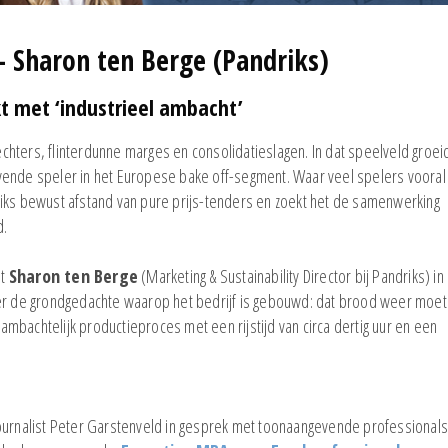
 – Sharon ten Berge (Pandriks)
t met ‘industrieel ambacht’
hters, flinterdunne marges en consolidatieslagen. In dat speelveld groei
ngevende speler in het Europese bake off-segment. Waar veel spelers vooral
riks bewust afstand van pure prijs-tenders en zoekt het de samenwerking
d.
lt
Sharon ten Berge
(Marketing & Sustainability Director bij Pandriks) in
ver de grondgedachte waarop het bedrijf is gebouwd: dat brood weer moet
n ambachtelijk productieproces met een rijstijd van circa dertig uur en een
journalist Peter Garstenveld in gesprek met toonaangevende professional