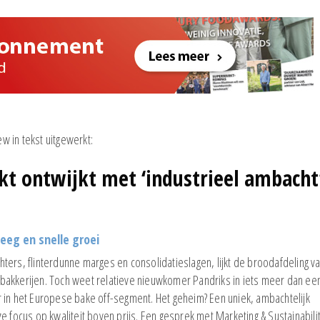
ew in tekst uitgewerkt:
t ontwijkt met ‘industrieel ambacht
eeg en snelle groei
ters, flinterdunne marges en consolidatieslagen, lijkt de broodafdeling v
bakkerijen. Toch weet relatieve nieuwkomer Pandriks in iets meer dan ee
 in het Europese bake off-segment. Het geheim? Een uniek, ambachtelijk
e focus op kwaliteit boven prijs. Een gesprek met Marketing & Sustainabili