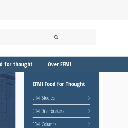
d for thought
Over EFMI
EFMI Food for Thought
EFMI Studies
EFMI Breinbrekers
EFMI Columns