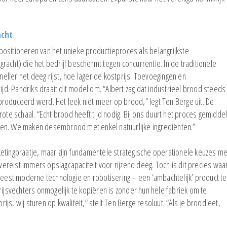
en spaaractie
EFMI-studie naar
prijsontwikkeling bij
EFMI-studie na
acht
supermarkten
prijsontwikkeli
supermarkten
h positioneren van het unieke productieproces als belangrijkste
Battle of the Brands Congres op
acht) die het bedrijf beschermt tegen concurrentie. In de traditionele
woensdag 24 juni 2026
EFMI-studie na
sneller het deeg rijst, hoe lager de kostprijs. Toevoegingen en
de Nutri-Scor
. Pandriks draait dit model om. “Albert zag dat industrieel brood steeds
LRO Ondernemerscongres op
roduceerd werd. Het leek niet meer op brood,” legt Ten Berge uit. De
woensdag 1 april a.s.
Nieuwe studie 
rote schaal. “Echt brood heeft tijd nodig. Bij ons duurt het proces gemidde
Challenge' in 
kkelen. We maken desembrood met enkel natuurlijke ingrediënten.”
etingpraatje, maar zijn fundamentele strategische operationele keuzes me
 vereist immers opslagcapaciteit voor rijzend deeg. Toch is dit precies waa
 meest moderne technologie en robotisering – een ‘ambachtelijk’ product te
rijsvechters onmogelijk te kopiëren is zonder hun hele fabriek om te
s, wij sturen op kwaliteit,” stelt Ten Berge resoluut. “Als je brood eet,