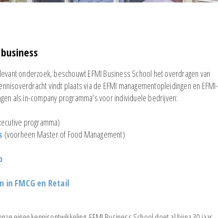
 business
elevant onderzoek, beschouwt EFMI Business School het overdragen van
e kennisoverdracht vindt plaats via de EFMI managementopleidingen en EFMI
ngen als in-company programma’s voor individuele bedrijven:
xecutive programma)
s
(voorheen Master of Food Management)
p
n in FMCG en Retail
onze eigen kennisontwikkeling. EFMI Business School doet al bijna 30 jaar