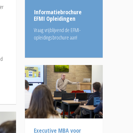
der
Informatiebrochure
EFMI Opleidingen
Vraag vrijblijvend de EFMI-
opleidingsbrochure aan!
nd
Executive MBA voor