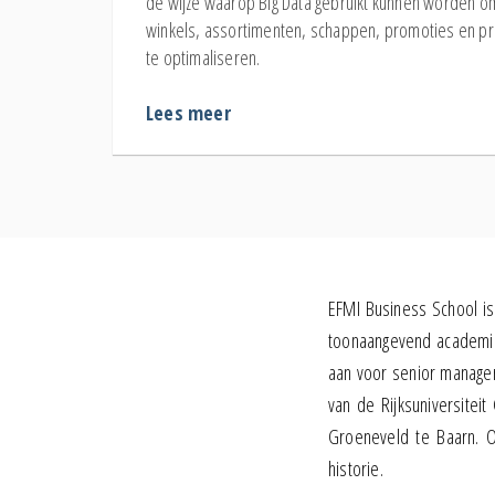
de wijze waarop Big Data gebruikt kunnen worden o
winkels, assortimenten, schappen, promoties en pr
te optimaliseren.
Lees meer
EFMI Business School is 
toonaangevend academisc
aan voor senior manage
van de Rijksuniversitei
Groeneveld te Baarn. O
historie.