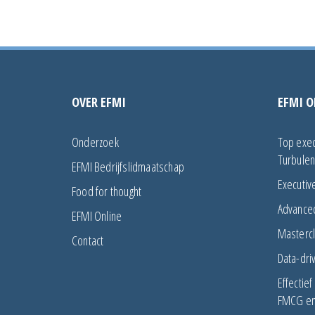
OVER EFMI
EFMI O
Onderzoek
Top exec
Turbulen
EFMI Bedrijfslidmaatschap
Executiv
Food for thought
Advance
EFMI Online
Mastercl
Contact
Data-dri
Effectie
FMCG en 