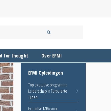
d for thought
Over EFMI
EFMI Opleidingen
Top executive programma
Leiderschap in Turbulente
Tijden
Executive MBA voor