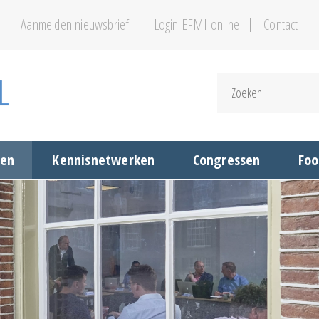
Aanmelden nieuwsbrief
Login EFMI online
Contact
gen
Kennisnetwerken
Congressen
Foo