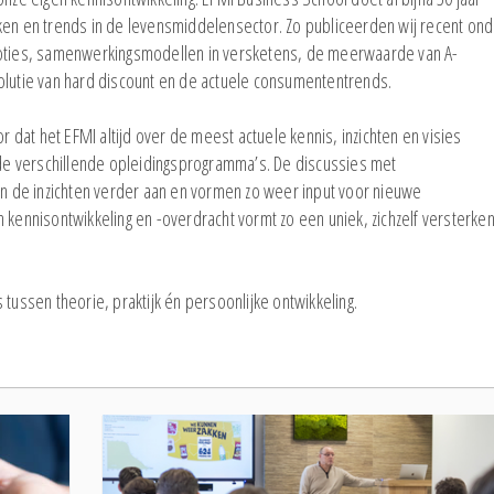
ken en trends in de levensmiddelensector. Zo publiceerden wij recent on
omoties, samenwerkingsmodellen in versketens, de meerwaarde van A-
olutie van hard discount en de actuele consumententrends.
dat het EFMI altijd over de meest actuele kennis, inzichten en visies
n de verschillende opleidingsprogramma’s. De discussies met
 de inzichten verder aan en vormen zo weer input voor nieuwe
 kennisontwikkeling en -overdracht vormt zo een uniek, zichzelf versterke
tussen theorie, praktijk én persoonlijke ontwikkeling.