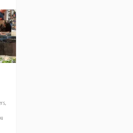
ers,
n
ou