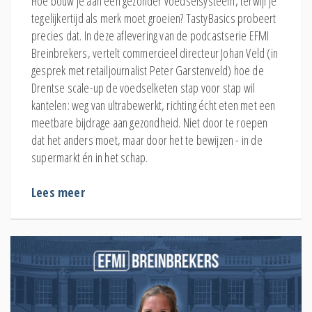
Hoe bouw je aan een gezonder voedselsysteem, terwijl je
tegelijkertijd als merk moet groeien? TastyBasics probeert
precies dat. In deze aflevering van de podcastserie ⁠⁠EFMI
Breinbrekers⁠⁠, vertelt commercieel directeur Johan Veld (in
gesprek met retailjournalist Peter Garstenveld) hoe de
Drentse scale-up de voedselketen stap voor stap wil
kantelen: weg van ultrabewerkt, richting écht eten met een
meetbare bijdrage aan gezondheid. Niet door te roepen
dat het anders moet, maar door het te bewijzen - in de
supermarkt én in het schap.
Lees meer