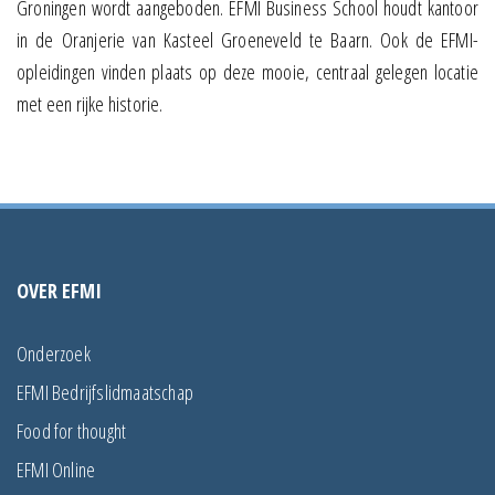
Groningen wordt aangeboden. EFMI Business School houdt kantoor
in de Oranjerie van Kasteel Groeneveld te Baarn. Ook de EFMI-
opleidingen vinden plaats op deze mooie, centraal gelegen locatie
met een rijke historie.
OVER EFMI
Onderzoek
EFMI Bedrijfslidmaatschap
Food for thought
EFMI Online