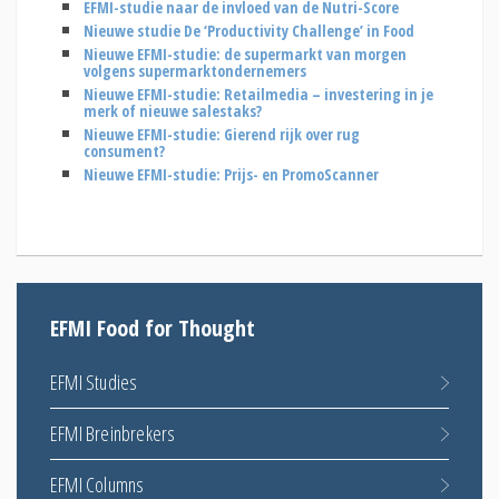
EFMI-studie naar de invloed van de Nutri-Score
Nieuwe studie De ‘Productivity Challenge’ in Food
Nieuwe EFMI-studie: de supermarkt van morgen
volgens supermarktondernemers
Nieuwe EFMI-studie: Retailmedia – investering in je
merk of nieuwe salestaks?
Nieuwe EFMI-studie: Gierend rijk over rug
consument?
Nieuwe EFMI-studie: Prijs- en PromoScanner
EFMI Food for Thought
EFMI Studies
EFMI Breinbrekers
EFMI Columns