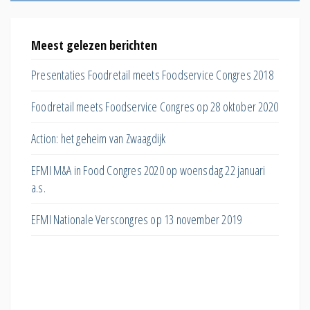
Meest gelezen berichten
EFMI 
smarkt
Presentaties Foodretail meets Foodservice Congres 2018
Winkel
assorti
Foodretail meets Foodservice Congres op 28 oktober 2020
Hoe ver
Action: het geheim van Zwaagdijk
huisme
EFMI M&A in Food Congres 2020 op woensdag 22 januari
Hoe ka
a.s.
eiwittra
EFMI Nationale Verscongres op 13 november 2019
Wat do
online 
Welk ef
verkop