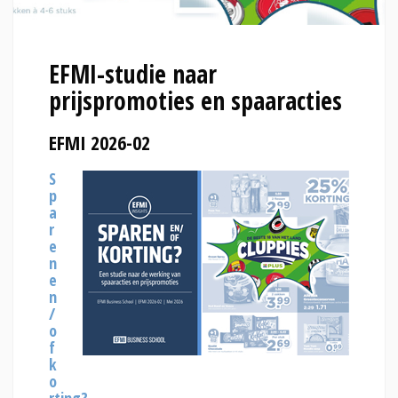
EFMI-studie naar
prijspromoties en spaaracties
EFMI 2026-02
S
p
a
r
e
n
e
n
/
o
f
k
o