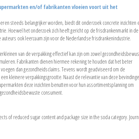
en spaaractie
upermarkten en/of fabrikanten vloeien voort uit het
EFMI-studie naar
prijsontwikkeling bij
EFMI-studie na
en steeds belangrijker worden, biedt dit onderzoek concrete inzichten 
supermarkten
prijsontwikkeli
rie. Hoewel het onderzoek zich heeft gericht op de frisdrankenmarkt in de
supermarkten
Battle of the Brands Congres op
 auteurs ook leerzaam zijn voor de Nederlandse frisdrankenindustrie.
woensdag 24 juni 2026
EFMI-studie na
de Nutri-Scor
erkleinen van de verpakking effectief kan zijn om zowel gezondheidsbewu
LRO Ondernemerscongres op
muleren. Fabrikanten dienen hiermee rekening te houden dat het beter
woensdag 1 april a.s.
Nieuwe studie 
 te voegen dan gezondheidsclaims. Tevens wordt geadviseerd om de
Challenge' in 
een kleinere verpakkingsgrootte. Naast de relevantie van deze bevinding
 supermarkten deze inzichten benutten voor hun assortimentsplanning om
de gezondheidsbewuste consument.
 Effects of reduced sugar content and package size in the soda category. Journ