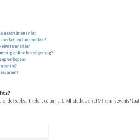
e assortiment niet
 A-merken en huismerken?
eiwittransitie?
omstig online bestelgedrag?
s op verkopen?
intentie?
n waarom?
ghts?
e onderzoeksartikelen, columns, EFMI-studies en EFMI-kennisevents? Laat