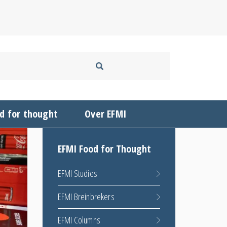
d for thought
Over EFMI
EFMI Food for Thought
EFMI Studies
EFMI Breinbrekers
EFMI Columns