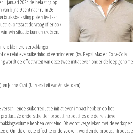
r 1 januari 2024 de belasting op
n van bijna 9 cent naar ruim 26
verbruiksbelasting potentieel kan
strie, ontstaat de vraag of er ook
 win-win situatie kunnen creëren.
n die kleinere verpakkingen
) of de relatieve suikerinhoud verminderen (bv. Pepsi Max en Coca-Cola
ting wordt de effectiviteit van deze twee initiatieven onder de loep genome
A) en Jonne Guyt (Universiteit van Amsterdam).
 verschillende suikerreductie initiatieven impact hebben op het
 product. Ze onderscheiden productintroducties die de relatieve
erpakkingsvolume hebben verkleind. Dit wordt vergeleken met de verkopen
tegie. Om dit directe effect te onderzoeken, worden de productintroducti