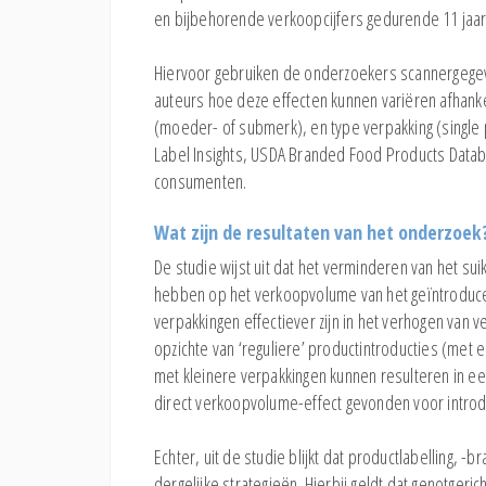
en bijbehorende verkoopcijfers gedurende 11 jaa
Hiervoor gebruiken de onderzoekers scannergegev
auteurs hoe deze effecten kunnen variëren afhankel
(moeder- of submerk), en type verpakking (single 
Label Insights, USDA Branded Food Products Datab
consumenten.
Wat zijn de resultaten van het onderzoek
De studie wijst uit dat het verminderen van het su
hebben op het verkoopvolume van het geïntroduceer
verpakkingen effectiever zijn in het verhogen van
opzichte van ‘reguliere’ productintroducties (met 
met kleinere verpakkingen kunnen resulteren in e
direct verkoopvolume-effect gevonden voor introdu
Echter, uit de studie blijkt dat productlabelling, -
dergelijke strategieën. Hierbij geldt dat genotgeri