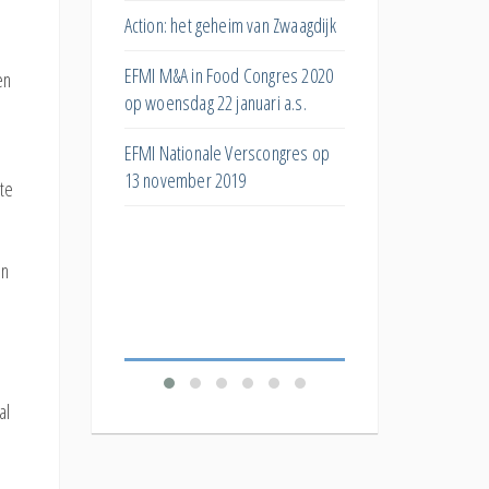
s
huismerken?
Action: het geheim van Zwaagdijk
ar
Hoe kan het superma
EFMI M&A in Food Congres 2020
en
ng bij
bijdragen aan de eiwit
op woensdag 22 januari a.s.
Wat doet post-purcha
EFMI Nationale Verscongres op
ar de invloed van
stock met toekomstig
13 november 2019
e
ste
bestelgedrag?
De 'Productivity
Welk effect hebben
Food
en
verschillende korting
verkopen?
al