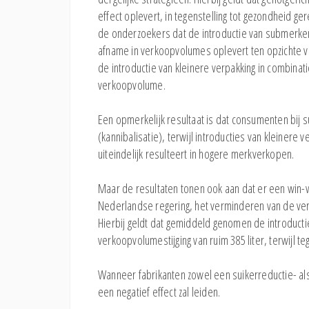
effect oplevert, in tegenstelling tot gezondheid g
de onderzoekers dat de introductie van submerken 
afname in verkoopvolumes oplevert ten opzichte va
de introductie van kleinere verpakking in combinat
verkoopvolume.
Een opmerkelijk resultaat is dat consumenten bij
(kannibalisatie), terwijl introducties van kleiner
uiteindelijk resulteert in hogere merkverkopen.
Maar de resultaten tonen ook aan dat er een win-wi
Nederlandse regering, het verminderen van de ver
Hierbij geldt dat gemiddeld genomen de introducti
verkoopvolumestijging van ruim 385 liter, terwijl t
Wanneer fabrikanten zowel een suikerreductie- als 
een negatief effect zal leiden.