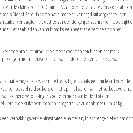
erelateerde claims zoals “0 Gram of Sugar per Serving”. Tevens constateren
zoals Diet of Zero, in combinatie met een verlaagd suikergehalte, een
n suiker verlaagde introducties zonder dergelijke submerken. Ook blijkt d
ie met het aanbieden van multipacks een negatief effect heeft op het
 suikerarme productintroducties meer overstappen binnen het merk
e verpakkingen meer nieuwe klanten van andere merken aantrekt, wat
nsituatie mogelijk is waarin de focus ligt op, zoals gestimuleerd door de
EFMI Nieuws
EFMI Studie
kochte hoeveelheid suikers en het optimaliseren van het verkoopvolume.
e van kleinere verpakkingen voor een merk kan leiden tot een
Lay's uitgeroepen tot Merk van
EFMI-rapport 
egelijkertijd de suikerverkoop op categorieniveau daalt met ruim 37 kg.
het Jaar 2026
de krappe arb
supermarktsec
een verpakkingsverkleiningstrategie hanteren, is echter gebleken dat dit 
EFMI-studie naar prijspromoties
en spaaracties
EFMI-studie na