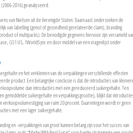
r (2006-2016) geanalyseerd.
ens van Nielsen uit de Verenigde Staten. Daarnaast onderzoeken de
ijk van labelling (genot of gezondheid gerelateerde claim), branding
product of multipacks). De benodigde gegevens hiervoor zijn verzameld va
ase, GS1 US, 1WorldSync en door middel van een vragenlijst onder
?
ikergehalte en het verkleinen van de verpakkingen verschillende effecten
de product. Een belangrijke conclusie is dat de introducties van kleiner
 verkoopvolume dan introducties met een gereduceerd suikergehalte. Ten
een gemiddelde suikergehalte en verpakkingsgrootte), blijkt dat introductie
en verkoopvolumestijging van ruim 20 procent. Daarentegen wordt er geen
cties met een lager suikergehalte.
branding en -verpakkingen van groot kunnen belang zijn voor het succes van
chte claims zoals “Made With Real Sugar” voor beide strategieën een positi