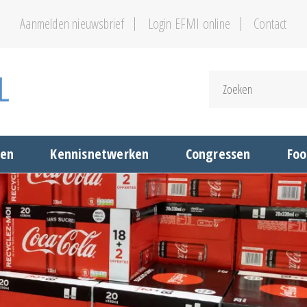
Aanmelden nieuwsbrief
Login EFMI online
Contact
gen
Kennisnetwerken
Congressen
Foo