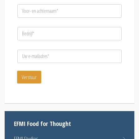
N
a
a
m
B
*
e
d
r
E
i
-
j
m
f
a
*
i
Verstuur
l
*
EFMI Food for Thought
EFMI Studies