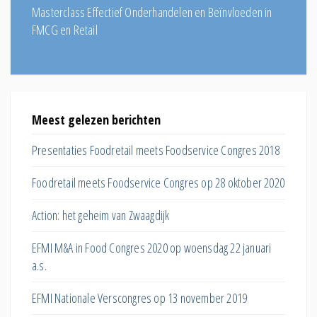
Masterclass Effectief Onderhandelen en Beïnvloeden in
FMCG en Retail
Meest gelezen berichten
EFMI 
smarkt
Presentaties Foodretail meets Foodservice Congres 2018
Winkel
assorti
Foodretail meets Foodservice Congres op 28 oktober 2020
Hoe ver
Action: het geheim van Zwaagdijk
huisme
EFMI M&A in Food Congres 2020 op woensdag 22 januari
Hoe ka
a.s.
eiwittra
EFMI Nationale Verscongres op 13 november 2019
Wat do