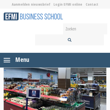
Aanmelden nieuwsbrief
Login EFMI online
Contact
Menu