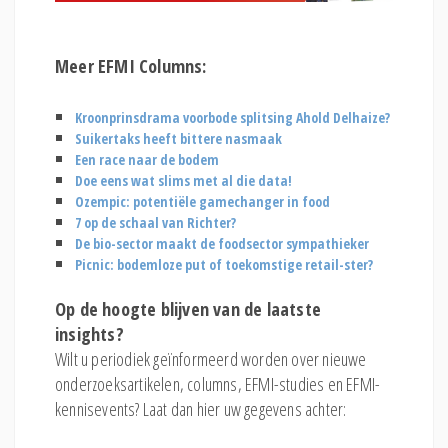
Meer EFMI Columns:
Kroonprinsdrama voorbode splitsing Ahold Delhaize?
Suikertaks heeft bittere nasmaak
Een race naar de bodem
Doe eens wat slims met al die data!
Ozempic: potentiële gamechanger in food
7 op de schaal van Richter?
De bio-sector maakt de foodsector sympathieker
Picnic: bodemloze put of toekomstige retail-ster?
Op de hoogte blijven van de laatste
insights?
Wilt u periodiek geïnformeerd worden over nieuwe
onderzoeksartikelen, columns, EFMI-studies en EFMI-
kennisevents? Laat dan hier uw gegevens achter: