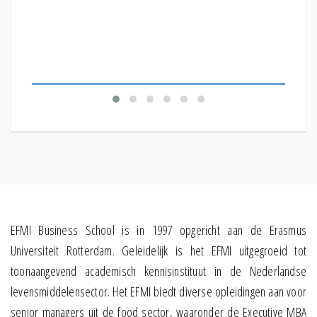
online 
Welk ef
verkop
EFMI Business School is in 1997 opgericht aan de Erasmus
Universiteit Rotterdam. Geleidelijk is het EFMI uitgegroeid tot
toonaangevend academisch kennisinstituut in de Nederlandse
levensmiddelensector. Het EFMI biedt diverse opleidingen aan voor
senior managers uit de food sector, waaronder de Executive MBA