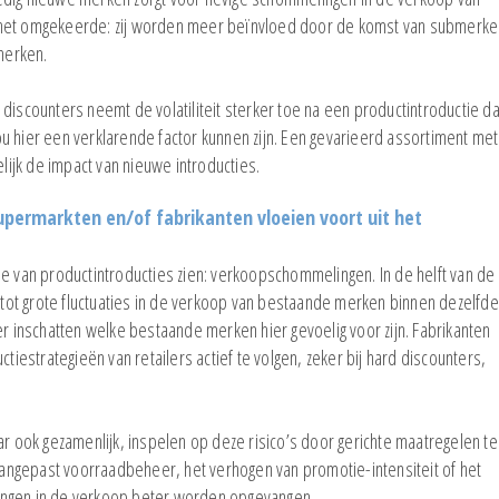
 het omgekeerde: zij worden meer beïnvloed door de komst van submerke
merken.
discounters neemt de volatiliteit sterker toe na een productintroductie d
u hier een verklarende factor kunnen zijn. Een gevarieerd assortiment met
ijk de impact van nieuwe introducties.
upermarkten en/of fabrikanten vloeien voort uit het
de van productintroducties zien: verkoopschommelingen. In de helft van de
ot grote fluctuaties in de verkoop van bestaande merken binnen dezelfde
EFMI Nieuws
EFMI Studie
er inschatten welke bestaande merken hier gevoelig voor zijn. Fabrikanten
estrategieën van retailers actief te volgen, zeker bij hard discounters,
Lay's uitgeroepen tot Merk van
EFMI-rapport 
het Jaar 2026
de krappe arb
supermarktsec
ar ook gezamenlijk, inspelen op deze risico’s door gerichte maatregelen te
EFMI-studie naar prijspromoties
ngepast voorraadbeheer, het verhogen van promotie-intensiteit of het
en spaaracties
EFMI-studie na
ingen in de verkoop beter worden opgevangen.