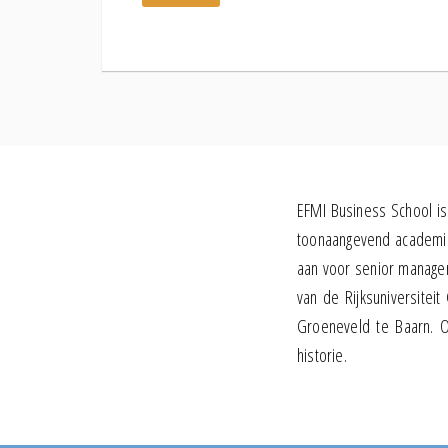
l
*
EFMI Business School is 
toonaangevend academisc
aan voor senior manage
van de Rijksuniversitei
Groeneveld te Baarn. O
historie.