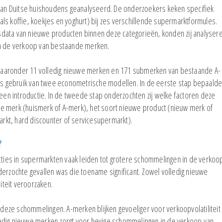
a van Duitse huishoudens geanalyseerd. De onderzoekers keken specifiek
ls koffie, koekjes en yoghurt) bij zes verschillende supermarktformules.
data van nieuwe producten binnen deze categorieën, konden zij analyser
in de verkoop van bestaande merken.
t, waaronder 11 volledig nieuwe merken en 171 submerken van bestaande A-
 gebruik van twee econometrische modellen. In de eerste stap bepaald
 een introductie. In de tweede stap onderzochten zij welke factoren deze
e merk (huismerk of A-merk), het soort nieuwe product (nieuw merk of
kt, hard discounter of servicesupermarkt).
?
ucties in supermarkten vaak leiden tot grotere schommelingen in de verkoo
derzochte gevallen was die toename significant. Zowel volledig nieuwe
teit veroorzaken.
eze schommelingen. A-merken blijken gevoeliger voor verkoopvolatiliteit
edig nieuwe merken zorgt voor hevige schommelingen in de verkoop van