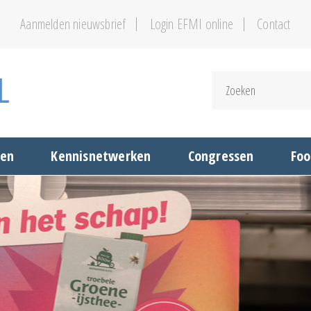
Aanmelden nieuwsbrief
Login EFMI online
Contact
gen
Kennisnetwerken
Congressen
Foo