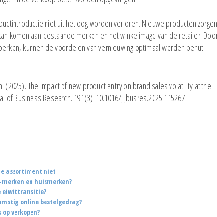
en spaaractie
EFMI-studie naar
oductintroductie niet uit het oog worden verloren. Nieuwe producten zorge
prijsontwikkeling bij
EFMI-studie na
 kan komen aan bestaande merken en het winkelimago van de retailer. Doo
supermarkten
prijsontwikkeli
e beperken, kunnen de voordelen van vernieuwing optimaal worden benut.
supermarkten
Battle of the Brands Congres op
woensdag 24 juni 2026
EFMI-studie na
de Nutri-Scor
 (2025). The impact of new product entry on brand sales volatility at the
LRO Ondernemerscongres op
ournal of Business Research. 191(3). 10.1016/j.jbusres.2025.115267.
woensdag 1 april a.s.
Nieuwe studie 
Challenge' in 
e assortiment niet
 A-merken en huismerken?
eiwittransitie?
omstig online bestelgedrag?
s op verkopen?