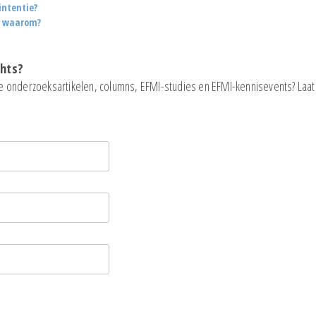
intentie?
n waarom?
ghts?
e onderzoeksartikelen, columns, EFMI-studies en EFMI-kennisevents? Laat