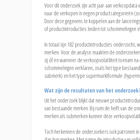
Voor dit onderzoek zijn acht jaar aan verkoopdat
naar de verkopen in negen productcategorieën (zoa
Door deze gegevens te koppelen aan de lancerings
of productintroducties leiden tot schommelingen 
In totaal zijn 182 productintroducties onderzoch
merken. Voor de analyse maakten de onderzoekers
zij óf en wanneer de verkoopvolatiliteit toenam na
schommelingen verklaren, zoals het type bestaand
submerk) en het type supermarktformule (hypermar
Wat zijn de resultaten van het onderzoek
Uit het onderzoek blijkt dat nieuwe productintrod
van bestaande merken. Bij ruim de helft van de on
merken als submerken kunnen deze verkoopvolatili
Toch herkennen de onderzoekers ook patronen in d
dan huismerken. Met name de introductie van voll