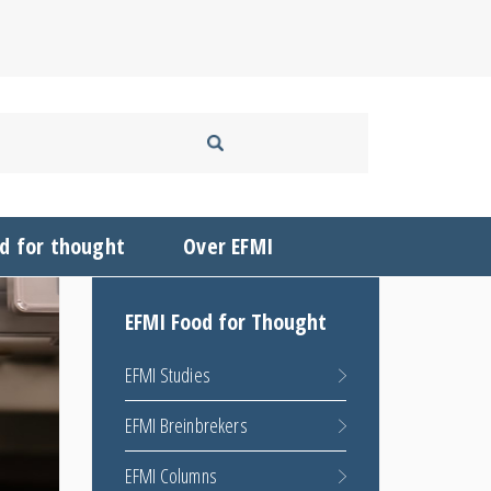
d for thought
Over EFMI
EFMI Food for Thought
EFMI Studies
EFMI Breinbrekers
EFMI Columns