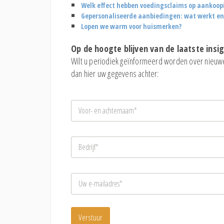
Welk effect hebben voedingsclaims op aankoop
Gepersonaliseerde aanbiedingen: wat werkt e
Lopen we warm voor huismerken?
Op de hoogte blijven van de laatste insi
Wilt u periodiek geïnformeerd worden over nieuw
dan hier uw gegevens achter:
N
a
a
m
B
*
e
d
r
E
i
-
j
m
f
a
*
i
Verstuur