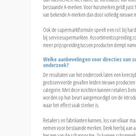
bestaande A-merken. Voor huismerken geldt juist
van bekende A-merken dan door volledig nieuwe 
Ook de supermarktformule speelt een rol: bij hard 
bij servicesupermarkten. Assortimentsspreiding zo
meer prijsspreiding tussen producten dempt namel
Welke aanbevelingen voor directies van s
onderzoek?
De resultaten van het onderzoek laten een keerzij
geobserveerde gevallen leiden nieuwe producten t
categorie. Met deze inzichten kunnen retailers bet
worden op hun beurt aangemoedigd om de introducti
waar het effect vaak sterker is.
Retailers en fabrikanten kunnen, los van elkaar ma
nemen voor bestaande merken. Denk hierbij aan aa
herzien van de schappositie. Zo kunnen schommel