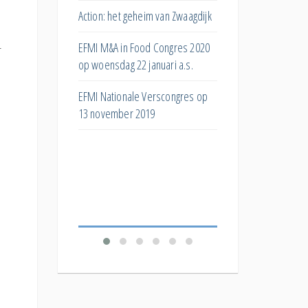
s
huismerken?
Action: het geheim van Zwaagdijk
n
ar
Hoe kan het superma
EFMI M&A in Food Congres 2020
r
ng bij
bijdragen aan de eiwit
op woensdag 22 januari a.s.
Wat doet post-purcha
EFMI Nationale Verscongres op
ar de invloed van
stock met toekomstig
13 november 2019
e
bestelgedrag?
De 'Productivity
Welk effect hebben
Food
verschillende korting
verkopen?