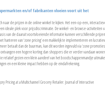
upermarkten en/of fabrikanten vloeien voort uit het
 naar de prijzen in de online winkel te kijken. Het een-op-een, interactie
n ideale plek voor prijsdiscriminatie. De winkel- en browse-activiteiten 
s van de daaruit voortvloeiende informatie kunnen verschillende prijze
het hanteren van ‘zone pricing’ een makkelijk te implementeren en lucratie
meer betaalt dan de buurman, kan dit worden ingevuld via ‘zone promoties
n ontvangen een hogere korting dan shoppers die er verder vandaan wonen
ie relatief gezien een klein aandeel van het boodschappenmandje uitmake
ingen en een kleine impact hebben op de eindafrekening.
EFMI Nieuws
EFMI Studie
Lay's uitgeroepen tot Merk van
EFMI-rapport 
gory Pricing at a Multichannel Grocery Retailer. Journal of Interactive
het Jaar 2026
de krappe arb
supermarktsec
EFMI-studie naar prijspromoties
en spaaracties
EFMI-studie na