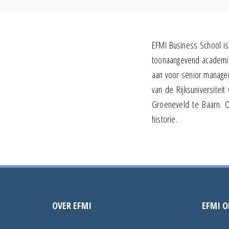
EFMI Business School is 
toonaangevend academisc
aan voor senior manage
van de Rijksuniversitei
Groeneveld te Baarn. O
historie.
OVER EFMI
EFMI O