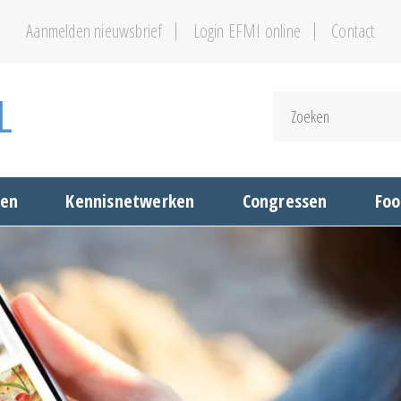
Aanmelden nieuwsbrief
Login EFMI online
Contact
gen
Kennisnetwerken
Congressen
Foo