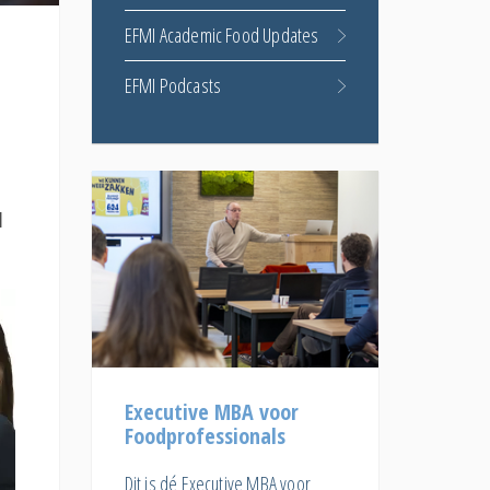
EFMI Academic Food Updates
EFMI Podcasts
l
Executive MBA voor
Foodprofessionals
Dit is dé Executive MBA voor