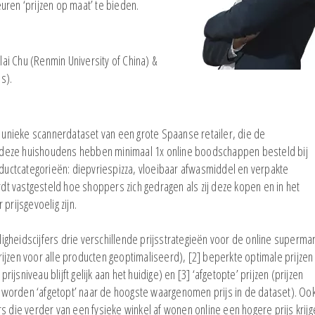
uren ‘prijzen op maat’ te bieden.
lai Chu (Renmin University of China) &
s).
unieke scannerdataset van een grote Spaanse retailer, die de
 deze huishoudens hebben minimaal 1x online boodschappen besteld bij
roductcategorieën: diepvriespizza, vloeibaar afwasmiddel en verpakte
t vastgesteld hoe shoppers zich gedragen als zij deze kopen en in het
prijsgevoelig zijn.
gheidscijfers drie verschillende prijsstrategieën voor de online supermar
ijzen voor alle producten geoptimaliseerd), [2] beperkte optimale prijzen
sniveau blijft gelijk aan het huidige) en [3] ‘afgetopte’ prijzen (prijzen
worden ‘afgetopt’ naar de hoogste waargenomen prijs in de dataset). Oo
s die verder van een fysieke winkel af wonen online een hogere prijs krij