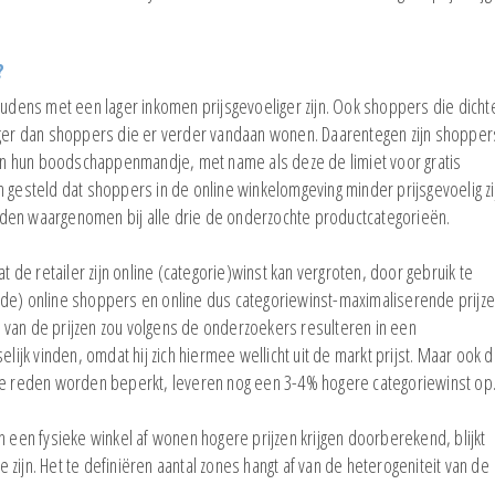
?
oudens met een lager inkomen prijsgevoeliger zijn. Ook shoppers die dicht
liger dan shoppers die er verder vandaan wonen. Daarentegen zijn shopper
 van hun boodschappenmandje, met name als deze de limiet voor gratis
 gesteld dat shoppers in de online winkelomgeving minder prijsgevoelig zi
den waargenomen bij alle drie de onderzochte productcategorieën.
t de retailer zijn online (categorie)winst kan vergroten, door gebruik te
lde) online shoppers en online dus categoriewinst-maximaliserende prijz
 van de prijzen zou volgens de onderzoekers resulteren in een
elijk vinden, omdat hij zich hiermee wellicht uit de markt prijst. Maar ook 
die reden worden beperkt, leveren nog een 3-4% hogere categoriewinst op
n een fysieke winkel af wonen hogere prijzen krijgen doorberekend, blijkt
zijn. Het te definiëren aantal zones hangt af van de heterogeniteit van de