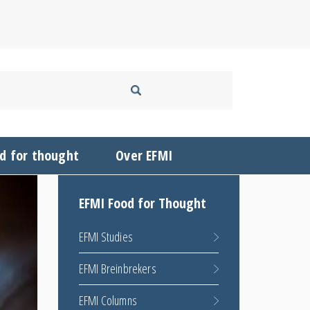
d for thought
Over EFMI
EFMI Food for Thought
EFMI Studies
EFMI Breinbrekers
EFMI Columns