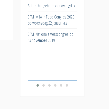
s
huismerken?
Action: het geheim van Zwaagdijk
ar
Hoe kan het superma
EFMI M&A in Food Congres 2020
ng bij
bijdragen aan de eiwit
op woensdag 22 januari a.s.
Wat doet post-purcha
EFMI Nationale Verscongres op
ar de invloed van
stock met toekomstig
13 november 2019
e
bestelgedrag?
De 'Productivity
Welk effect hebben
Food
verschillende korting
verkopen?