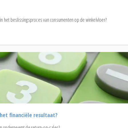
 in het beslissingsproces van consumenten op de winkelvloer?
et financiële resultaat?
am onderneemt de return-on-sales?