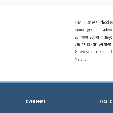
EFMI Business School is 
toonaangevend academisc
aan voor senior manage
van de Rijksuniversitei
Groeneveld te Baarn. O
historie.
OVER EFMI
EFMI O