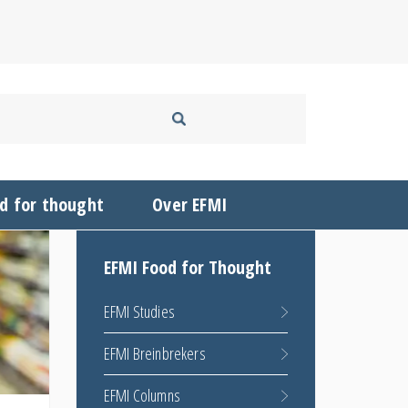
d for thought
Over EFMI
EFMI Food for Thought
EFMI Studies
EFMI Breinbrekers
EFMI Columns