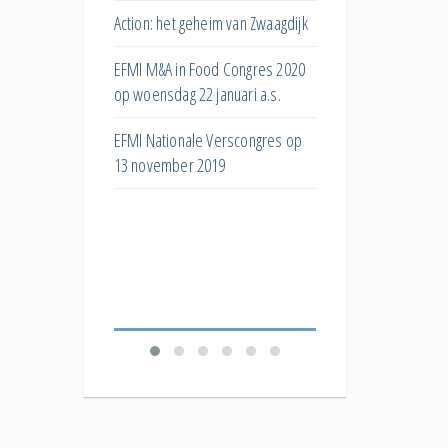
s
huismerken?
Action: het geheim van Zwaagdijk
ar
Hoe kan het superma
EFMI M&A in Food Congres 2020
ng bij
bijdragen aan de eiwit
op woensdag 22 januari a.s.
Wat doet post-purcha
EFMI Nationale Verscongres op
ar de invloed van
stock met toekomstig
13 november 2019
e
bestelgedrag?
De 'Productivity
Welk effect hebben
Food
verschillende korting
verkopen?