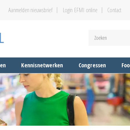
Aanmelden nieuwsbrief
Login EFMI online
Contact
gen
Kennisnetwerken
Congressen
Foo