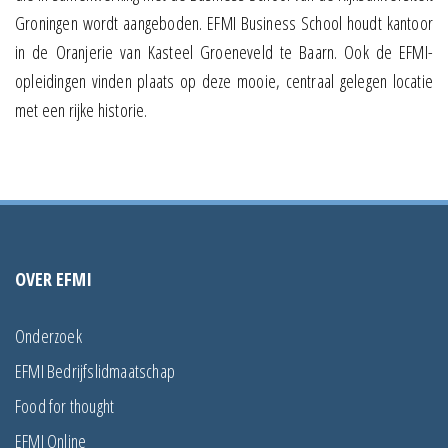
Groningen wordt aangeboden. EFMI Business School houdt kantoor
in de Oranjerie van Kasteel Groeneveld te Baarn. Ook de EFMI-
opleidingen vinden plaats op deze mooie, centraal gelegen locatie
met een rijke historie.
OVER EFMI
Onderzoek
EFMI Bedrijfslidmaatschap
Food for thought
EFMI Online