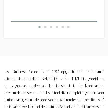
Welk ef
verkop
EFMI Business School is in 1997 opgericht aan de Erasmus
Universiteit Rotterdam. Geleidelijk is het EFMI uitgegroeid tot
toonaangevend academisch kennisinstituut in de Nederlandse
levensmiddelensector. Het EFMI biedt diverse opleidingen aan voor
senior managers uit de food sector, waaronder de Executive MBA
die in samenwerking met de Business School van de Rijksuniversiteit