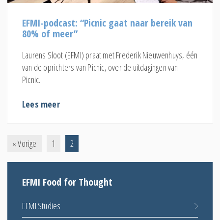
EFMI-podcast: “Picnic gaat naar bereik van
80% of meer”
Laurens Sloot (EFMI) praat met Frederik Nieuwenhuys, één
van de oprichters van Picnic, over de uitdagingen van
Picnic.
Lees meer
« Vorige
1
2
EFMI Food for Thought
EFMI Studies