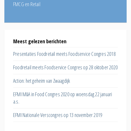
FMCG en Retail
Meest gelezen berichten
EFMI 
smarkt
Presentaties Foodretail meets Foodservice Congres 2018
Winkel
assorti
Foodretail meets Foodservice Congres op 28 oktober 2020
Hoe ver
Action: het geheim van Zwaagdijk
huisme
EFMI M&A in Food Congres 2020 op woensdag 22 januari
Hoe ka
a.s.
eiwittra
EFMI Nationale Verscongres op 13 november 2019
Wat do
online 