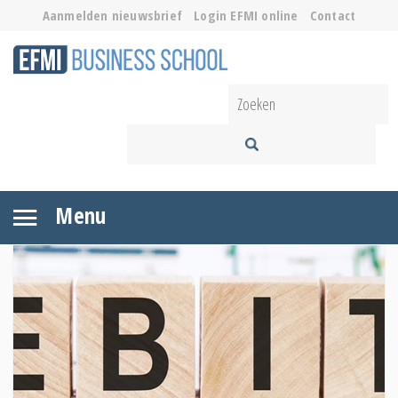
Aanmelden nieuwsbrief
Login EFMI online
Contact
Menu