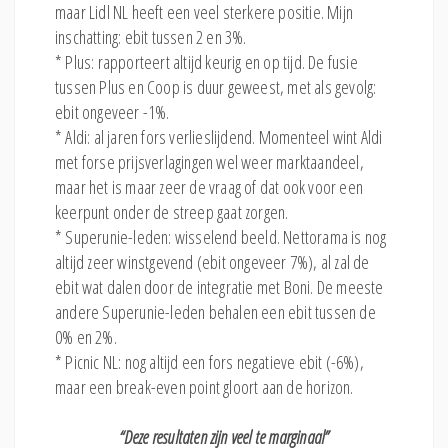
maar Lidl NL heeft een veel sterkere positie. Mijn
inschatting: ebit tussen 2 en 3%.
* Plus: rapporteert altijd keurig en op tijd. De fusie
tussen Plus en Coop is duur geweest, met als gevolg:
ebit ongeveer -1%.
* Aldi: al jaren fors verlieslijdend. Momenteel wint Aldi
met forse prijsverlagingen wel weer marktaandeel,
maar het is maar zeer de vraag of dat ook voor een
keerpunt onder de streep gaat zorgen.
* Superunie-leden: wisselend beeld. Nettorama is nog
altijd zeer winstgevend (ebit ongeveer 7%), al zal de
ebit wat dalen door de integratie met Boni. De meeste
andere Superunie-leden behalen een ebit tussen de
0% en 2%.
* Picnic NL: nog altijd een fors negatieve ebit (-6%),
maar een break-even point gloort aan de horizon.
“Deze resultaten zijn veel te marginaal”