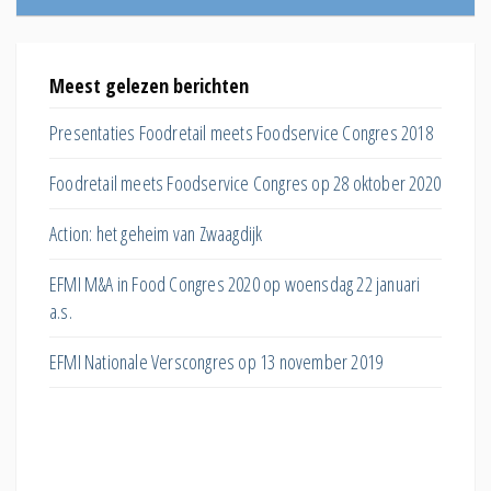
Meest gelezen berichten
EFMI 
smarkt
Presentaties Foodretail meets Foodservice Congres 2018
Winkel
assorti
Foodretail meets Foodservice Congres op 28 oktober 2020
Hoe ver
Action: het geheim van Zwaagdijk
huisme
EFMI M&A in Food Congres 2020 op woensdag 22 januari
Hoe ka
a.s.
eiwittra
EFMI Nationale Verscongres op 13 november 2019
Wat do
online 
Welk ef
verkop