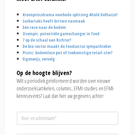
Kroonprinsdrama voorbode splitsing Ahold Delhaize?
Suikertaks heeft bittere nasmaak
Een race naar de bodem
Ozempic: potentiële gamechanger in food
7 op de schaal van Richter?
De bio-sector maakt de foodsector sympathieker
Picnic: bodemloze put of toekomstige retail-ster?
Eigenwijs, vervolg
Op de hoogte blijven?
Wilt u periodiek geïnformeerd worden over nieuwe
onderzoeksartikelen, columns, EFMI-studies en EFMI-
kennisevents? Laat dan hier uw gegevens achter:
N
a
a
m