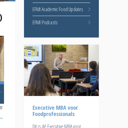
EFMI Academic Food Updates
)
EFMI Podcasts
Executive MBA voor
Foodprofessionals
Dit is dé Executive MBA voor