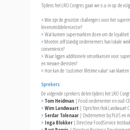
Tijdens het LRO Congres gaan we o.a. in op de vol
>
Wie zijn de grootste challengers voor het superm
levensmiddelensector?
>
Wat kunnen supermarkten doen om de loyaliteit 
>
Moeten zelfstandig ondernemers hun lokale wink
convenience?
>
Waar liggen additionele omzetkansen voor supe
en nieuwe diensten?
>
Hoe kan de ‘customer lifetime value’ van klante
Sprekers
De volgende sprekers delen tijdens het LRO Congr
>
Tom Heidman
| Food-ondernemer en oud-CE
>
Wim Landwaart
| Oprichter/kok Landwaart Cu
>
Serdar Tolenaar
| Ondernemer bij PLUS en m
>
Inga Blokker
| Directeur FoodService Institu
>
Bart Penris
| Directeur Business Development