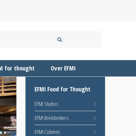
d for thought
Over EFMI
EFMI Food for Thought
EFMI Studies
EFMI Breinbrekers
EFMI Columns