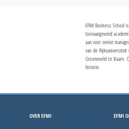
EFMI Business School is 
toonaangevend academisc
aan voor senior manage
van de Rijksuniversitei
Groeneveld te Baarn. O
historie.
OVER EFMI
EFMI O