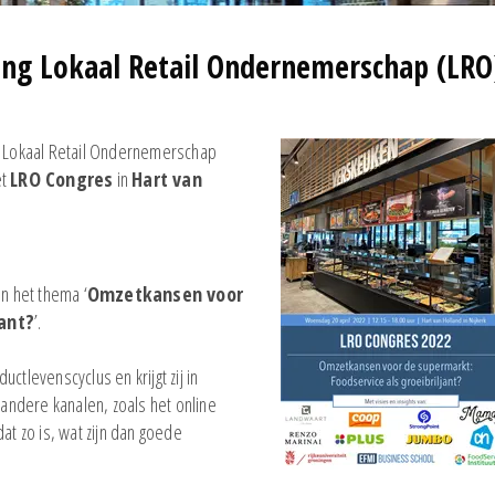
ing Lokaal Retail Ondernemerschap (LRO
ng Lokaal Retail Ondernemerschap
et
LRO Congres
in
Hart van
an het thema ‘
Omzetkansen voor
jant?
’.
ctlevenscyclus en krijgt zij in
ndere kanalen, zoals het online
at zo is, wat zijn dan goede