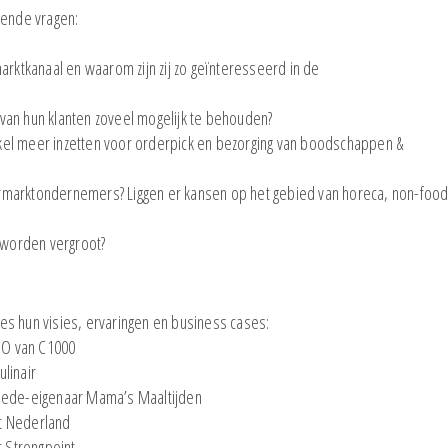
gende vragen:
arktkanaal en waarom zijn zij zo geïnteresseerd in de
van hun klanten zoveel mogelijk te behouden?
el meer inzetten voor orderpick en bezorging van boodschappen &
rmarktondernemers? Liggen er kansen op het gebied van horeca, non-foo
n worden vergroot?
es hun visies, ervaringen en business cases:
O van C1000
linair
ede-eigenaar Mama’s Maaltijden
ut Nederland
 Strongpoint