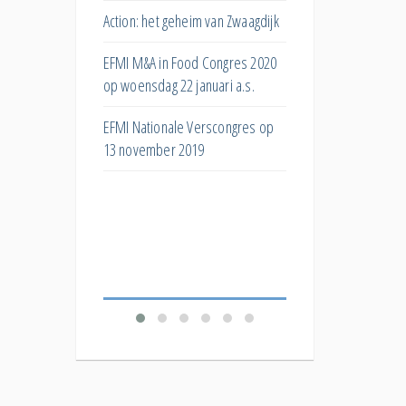
s
huismerken?
Action: het geheim van Zwaagdijk
ar
Hoe kan het superma
EFMI M&A in Food Congres 2020
ng bij
bijdragen aan de eiwit
op woensdag 22 januari a.s.
Wat doet post-purcha
EFMI Nationale Verscongres op
ar de invloed van
stock met toekomstig
13 november 2019
e
bestelgedrag?
De 'Productivity
Welk effect hebben
Food
verschillende korting
verkopen?