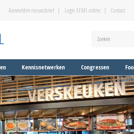
Aanmelden nieuwsbrief
Login EFMI online
Contact
gen
Kennisnetwerken
Congressen
Foo