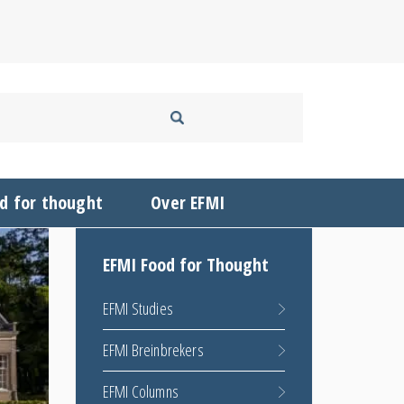
d for thought
Over EFMI
EFMI Food for Thought
EFMI Studies
EFMI Breinbrekers
EFMI Columns