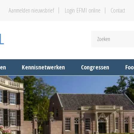
Aanmelden nieuwsbrief
Login EFMI online
Contact
gen
Kennisnetwerken
Congressen
Foo