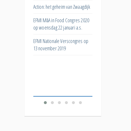
s
huismerken?
Action: het geheim van Zwaagdijk
ar
Hoe kan het superma
EFMI M&A in Food Congres 2020
ng bij
bijdragen aan de eiwit
op woensdag 22 januari a.s.
Wat doet post-purcha
EFMI Nationale Verscongres op
ar de invloed van
stock met toekomstig
13 november 2019
e
bestelgedrag?
De 'Productivity
Welk effect hebben
Food
verschillende korting
verkopen?