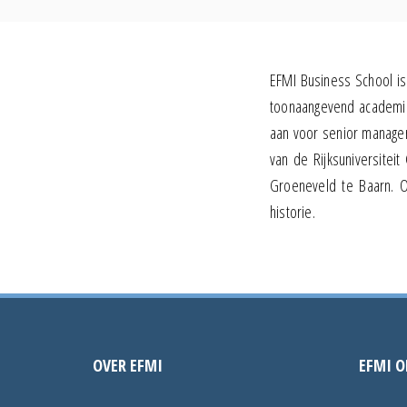
EFMI Business School is 
toonaangevend academisc
aan voor senior manage
van de Rijksuniversitei
Groeneveld te Baarn. O
historie.
OVER EFMI
EFMI O