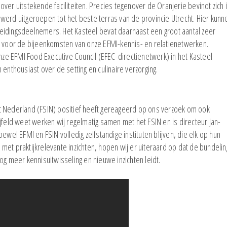
ver uitstekende faciliteiten. Precies tegenover de Oranjerie bevindt zich 
werd uitgeroepen tot het beste terras van de provincie Utrecht. Hier kunn
eidingsdeelnemers. Het Kasteel bevat daarnaast een groot aantal zeer
n voor de bijeenkomsten van onze EFMI-kennis- en relatienetwerken.
e EFMI Food Executive Council (EFEC-directienetwerk) in het Kasteel
thousiast over de setting en culinaire verzorging.
tuut Nederland (FSIN) positief heeft gereageerd op ons verzoek om ook
jfeld weet werken wij regelmatig samen met het FSIN en is directeur Jan-
ewel EFMI en FSIN volledig zelfstandige instituten blijven, die elk op hun
et praktijkrelevante inzichten, hopen wij er uiteraard op dat de bundelin
og meer kennisuitwisseling en nieuwe inzichten leidt.